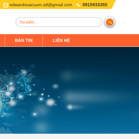
edwardsvacuum.atl@gmail.com
0915933355
BẢN TIN
LIÊN HỆ