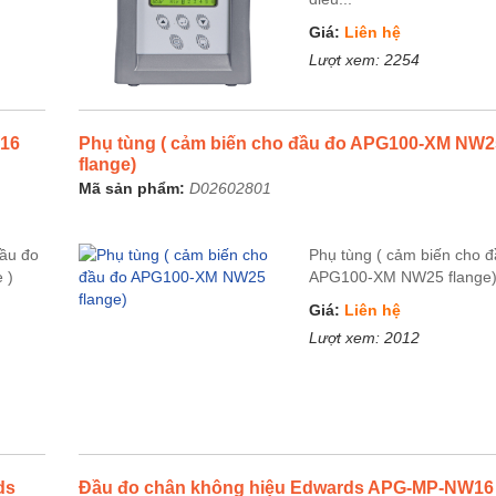
Giá:
Liên hệ
Lượt xem:
2254
W16
Phụ tùng ( cảm biến cho đầu đo APG100-XM NW2
flange)
Mã sản phẩm:
D02602801
đầu đo
Phụ tùng ( cảm biến cho 
 )
APG100-XM NW25 flange
Giá:
Liên hệ
Lượt xem:
2012
ds
Đầu đo chân không hiệu Edwards APG-MP-NW16