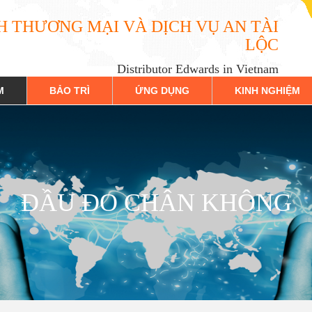
H THƯƠNG MẠI VÀ DỊCH VỤ AN TÀI
LỘC
Distributor Edwards in Vietnam
M
BẢO TRÌ
ỨNG DỤNG
KINH NGHIỆM
ĐẦU ĐO CHÂN KHÔNG