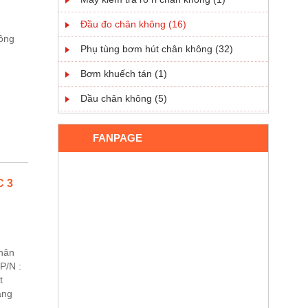
Đầu đo chân không (16)
hông
Phụ tùng bơm hút chân không (32)
Bơm khuếch tán (1)
Dầu chân không (5)
FANPAGE
C 3
chân
P/N :
t
ăng