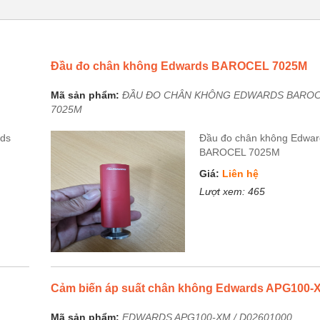
Đầu đo chân không Edwards BAROCEL 7025M
Mã sản phẩm:
ĐẦU ĐO CHÂN KHÔNG EDWARDS BARO
7025M
rds
Đầu đo chân không Edwar
BAROCEL 7025M
Giá:
Liên hệ
Lượt xem:
465
Cảm biến áp suất chân không Edwards APG100-
Mã sản phẩm:
EDWARDS APG100-XM / D02601000