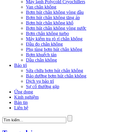
Máy lạnh Polycold Cryochillers
Van chân không
Bơm hút chân không vòng dầu
Bơm hút chân không tăng áp
Bơm hút chân không khô
Bơm hút chân không vòng nước
Bơm chân không turbo
Máy kiểm tra rò rỉ chân không
Đầu đo chân không
Phụ tùng bơm hút chân không
Bơm khuếch tán
Dầu chân không
Bảo trì
Sửa chữa bơm hút chân không
Bảo dưỡng bơm hút chân không
Dịch vụ bảo trì
Sự cố thường gặp
Ứng dụng
Kinh nghiệm
Bản tin
Liên hệ