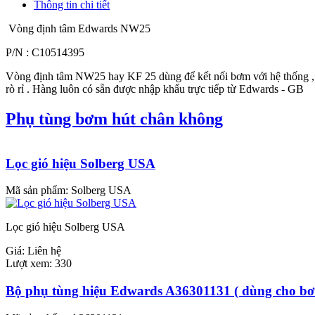
Thông tin chi tiết
Vòng định tâm Edwards NW25
P/N : C10514395
Vòng định tâm NW25 hay KF 25 dùng để kết nối bơm với hệ thống , đ
rò rỉ . Hàng luôn có sẵn được nhập khẩu trực tiếp từ Edwards - GB
Phụ tùng bơm hút chân không
Lọc gió hiệu Solberg USA
Mã sản phẩm:
Solberg USA
Lọc gió hiệu Solberg USA
Giá:
Liên hệ
Lượt xem:
330
Bộ phụ tùng hiệu Edwards A36301131 ( dùng cho b