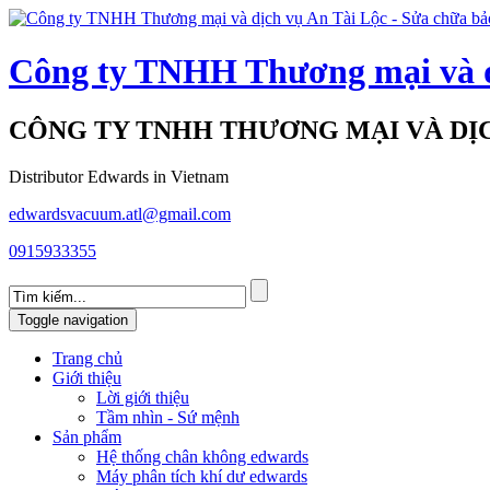
Công ty TNHH Thương mại và d
CÔNG TY TNHH THƯƠNG MẠI VÀ DỊC
Distributor Edwards in Vietnam
edwardsvacuum.atl@gmail.com
0915933355
Toggle navigation
Trang chủ
Giới thiệu
Lời giới thiệu
Tầm nhìn - Sứ mệnh
Sản phẩm
Hệ thống chân không edwards
Máy phân tích khí dư edwards