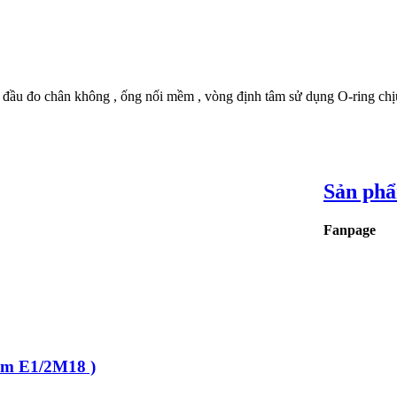
ầu đo chân không , ống nối mềm , vòng định tâm sử dụng O-ring chịu
Sản ph
Fanpage
ơm E1/2M18 )