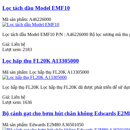
Lọc tách dầu Model EMF10
Mã sản phẩm:
A46226000
Lọc tách dầu Model EMF10 P/N : A46226000 Bộ lọc sương mù thu gi
Giá:
Liên hệ
Lượt xem:
2183
Lọc hấp thụ FL20K A13305000
Mã sản phẩm:
Lọc hấp thụ FL20K A13305000
Lọc hấp thụ FL20K Lọc hấp thụ FL20K đã được phát triển để sử dụn
Giá:
Liên hệ
Lượt xem:
1636
Bộ cánh gạt cho bơm hút chân không Edwards E2
Mã sản phẩm:
Edwards E2M80 A36501050