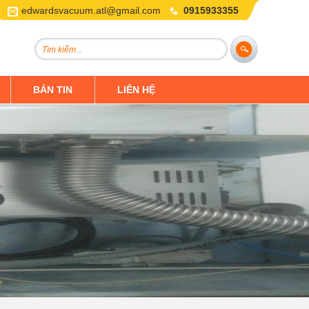
edwardsvacuum.atl@gmail.com
0915933355
BẢN TIN
LIÊN HỆ