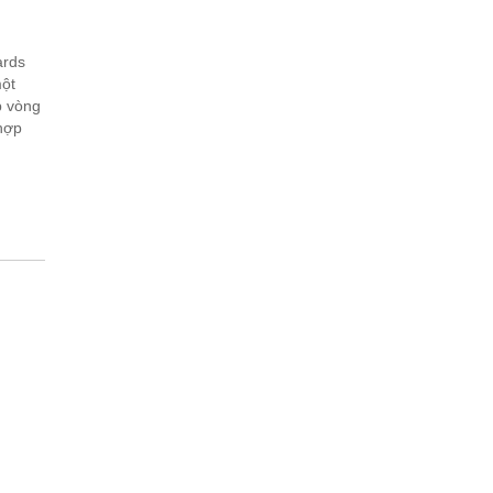
ards
ột
p vòng
hợp