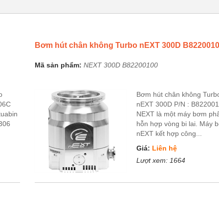
Bơm hút chân không Turbo nEXT 300D B822001
Mã sản phẩm:
NEXT 300D B82200100
o
Bơm hút chân không Turb
06C
nEXT 300D P/N : B82200
tuabin
NEXT là một máy bơm phâ
3306
hỗn hợp vòng bi lai. Máy 
nEXT kết hợp công...
Giá:
Liên hệ
Lượt xem:
1664