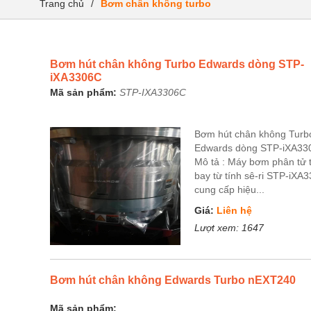
Trang chủ
/
Bơm chân không turbo
Bơm hút chân không Turbo Edwards dòng STP-
iXA3306C
Mã sản phẩm:
STP-IXA3306C
Bơm hút chân không Turb
Edwards dòng STP-iXA33
Mô tả : Máy bơm phân tử 
bay từ tính sê-ri STP-iXA
cung cấp hiệu...
Giá:
Liên hệ
Lượt xem:
1647
Bơm hút chân không Edwards Turbo nEXT240
Mã sản phẩm: