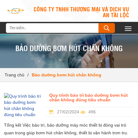
CÔNG TY TNHH THƯƠNG MẠI VÀ DỊCH VỤ
AN TÀI LỘC
Togg
navig
BẢO DƯỠNG BƠM HÚT CHÂN KHÔNG
Trang chủ
/
Bảo dưỡng bơm hút chân không
Quy trình bảo trì bảo dưỡng bơm hút
chân không đúng tiêu chuẩn
27/02/2024
496
Tổng kết Việc bảo trì, bảo dưỡng máy móc thiết bị đóng vai trò
quan trọng giúp bơm hút chân không, thiết bị vận hành trơn tru.