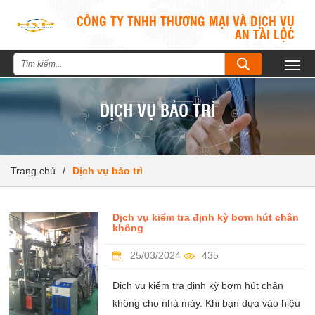
CÔNG TY TNHH THƯƠNG MẠI VÀ DỊCH VỤ
AN TÀI LỘC
Togg
navig
DỊCH VỤ BẢO TRÌ
Trang chủ
/
Dịch vụ bảo trì
Dịch vụ kiểm tra định kỳ bơm hút chân
không
25/03/2024
435
Dịch vụ kiểm tra định kỳ bơm hút chân
không cho nhà máy. Khi bạn dựa vào hiệu