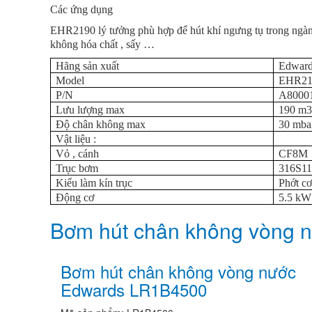
Các ứng dụng
EHR2190 lý tưởng phù hợp để hút khí ngưng tụ trong ngàn
không hóa chất , sấy …
Hãng sản xuất
Edwar
Model
EHR219
P/N
A8000
Lưu lượng max
190 m3
Độ chân không max
30 mba
Vật liệu :
Vỏ , cánh
CF8M
Trục bơm
316S1
Kiểu làm kín trục
Phớt cơ
Động cơ
5.5 kW 
Bơm hút chân không vòng 
Bơm hút chân không vòng nước
Edwards LR1B4500