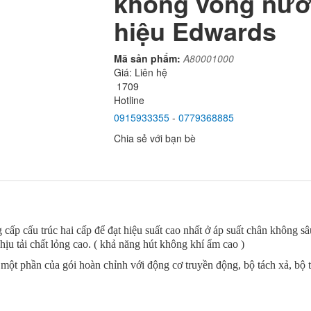
không vòng nư
hiệu Edwards
Mã sản phẩm:
A80001000
Giá:
Liên hệ
1709
Hotline
0915933355
-
0779368885
Chia sẻ với bạn bè
p cấu trúc hai cấp để đạt hiệu suất cao nhất ở áp suất chân không 
ịu tải chất lỏng cao. ( khả năng hút không khí ẩm cao )
ột phần của gói hoàn chỉnh với động cơ truyền động, bộ tách xả, bộ t