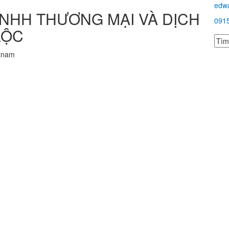
edw
NHH THƯƠNG MẠI VÀ DỊCH
091
LỘC
etnam