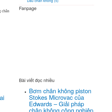
Dầu chân không (5)
Fanpage
g chân
Bài viết đọc nhiều
Bơm chân không piston
Stokes Microvac của
ai
Edwards – Giải pháp
chân không công nghiệp