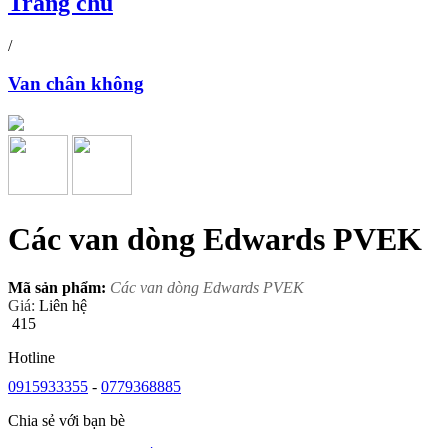
Trang chủ
/
Van chân không
Các van dòng Edwards PVEK
Mã sản phẩm:
Các van dòng Edwards PVEK
Giá:
Liên hệ
415
Hotline
0915933355
-
0779368885
Chia sẻ với bạn bè