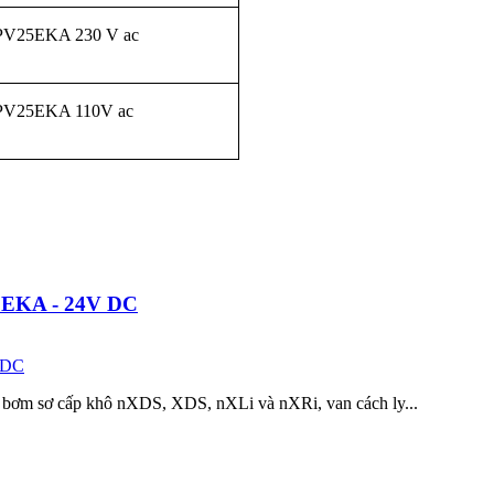
CPV25EKA 230 V ac
CPV25EKA 110V ac
25EKA - 24V DC
y bơm sơ cấp khô nXDS, XDS, nXLi và nXRi, van cách ly...