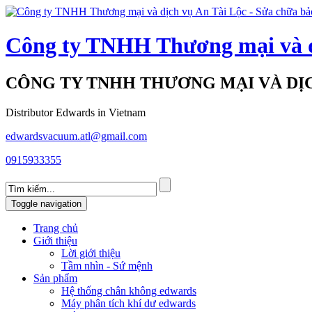
Công ty TNHH Thương mại và d
CÔNG TY TNHH THƯƠNG MẠI VÀ DỊC
Distributor Edwards in Vietnam
edwardsvacuum.atl@gmail.com
0915933355
Toggle navigation
Trang chủ
Giới thiệu
Lời giới thiệu
Tầm nhìn - Sứ mệnh
Sản phẩm
Hệ thống chân không edwards
Máy phân tích khí dư edwards