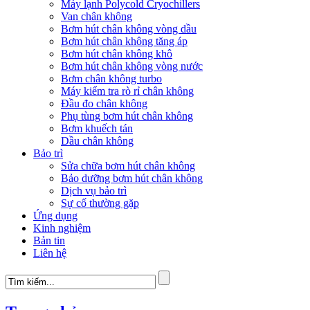
Máy lạnh Polycold Cryochillers
Van chân không
Bơm hút chân không vòng dầu
Bơm hút chân không tăng áp
Bơm hút chân không khô
Bơm hút chân không vòng nước
Bơm chân không turbo
Máy kiểm tra rò rỉ chân không
Đầu đo chân không
Phụ tùng bơm hút chân không
Bơm khuếch tán
Dầu chân không
Bảo trì
Sửa chữa bơm hút chân không
Bảo dưỡng bơm hút chân không
Dịch vụ bảo trì
Sự cố thường gặp
Ứng dụng
Kinh nghiệm
Bản tin
Liên hệ