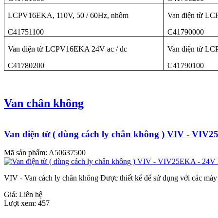
LCPV16EKA, 110V, 50 / 60Hz, nhôm
Van điện từ L
C41751100
C41790000
Van điện từ LCPV16EKA 24V ac / dc
Van điện từ L
C41780200
C41790100
Van chân không
Van điện từ ( dùng cách ly chân không ) VIV - VIV
Mã sản phẩm:
A50637500
VIV - Van cách ly chân không Được thiết kế để sử dụng với các má
Giá:
Liên hệ
Lượt xem:
457