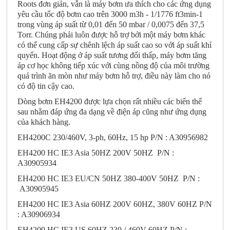
Roots đơn giản, vẫn là máy bơm ưa thích cho các ứng dụng
yêu cầu tốc độ bơm cao trên 3000 m3h
‑
1/1776 ft3min-1
trong vùng áp suất từ ​​0,01 đến 50 mbar / 0,0075 đến 37,5
Torr. Chúng phải luôn được hỗ trợ bởi một máy bơm khác
có thể cung cấp sự chênh lệch áp suất cao so với áp suất khí
quyển. Hoạt động ở áp suất tương đối thấp, máy bơm tăng
áp cơ học không tiếp xúc với cùng nồng độ của môi trường
quá trình ăn mòn như máy bơm hỗ trợ, điều này làm cho nó
có độ tin cậy cao.
Dòng bơm EH4200 được lựa chọn rất nhiều các biến thể
sau nhằm đáp ứng đa dạng về điện áp cũng như ứng dụng
của khách hàng.
EH4200C 230/460V, 3-ph, 60Hz, 15 hp P/N : A30956982
EH4200 HC IE3 Asia 50HZ 200V 50HZ P/N :
A30905934
EH4200 HC IE3 EU/CN 50HZ 380-400V 50HZ P/N :
A30905945
EH4200 HC IE3 Asia 60HZ 200V 60HZ, 380V 60HZ P/N
: A30906934
EH4200 HC IE3 US 60HZ 230 / 460V 60HZ P/N :