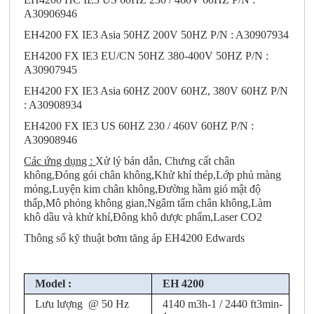
A30906946
EH4200 FX IE3 Asia 50HZ 200V 50HZ P/N : A30907934
EH4200 FX IE3 EU/CN 50HZ 380-400V 50HZ P/N :
A30907945
EH4200 FX IE3 Asia 60HZ 200V 60HZ, 380V 60HZ P/N
: A30908934
EH4200 FX IE3 US 60HZ 230 / 460V 60HZ P/N :
A30908946
Các ứng dụng :
Xử lý bán dẫn, Chưng cất chân
không,Đóng gói chân không,Khử khí thép,Lớp phủ màng
mỏng,Luyện kim chân không,Đường hầm gió mật độ
thấp,Mô phỏng không gian,Ngâm tẩm chân không,Làm
khô dầu và khử khí,Đông khô dược phẩm,Laser CO2
Thông số kỹ thuật bơm tăng áp EH4200 Edwards
Model :
EH 4200
Lưu lượng @ 50 Hz
4140 m3h-1 / 2440 ft3min-