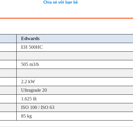
Chia sẻ với bạn bè
Edwards
EH 500HC
505 m3/h
2.2 kW
Ultragrade 20
1.625 lít
ISO 100 / ISO 63
85 kg