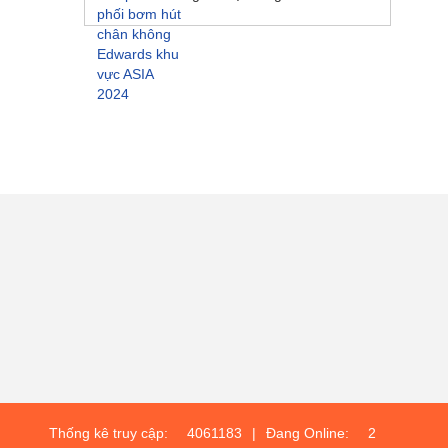
Thống kê truy cập:
4061183
|
Đang Online:
2