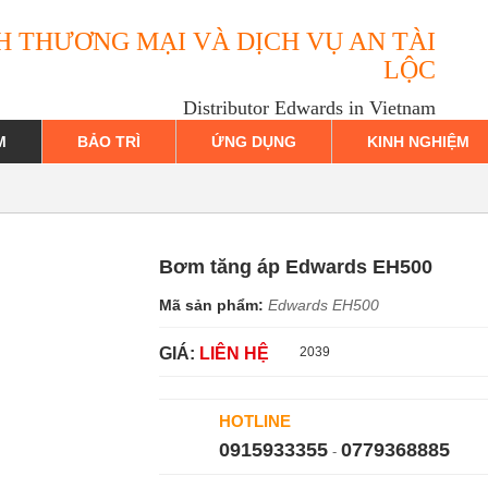
H THƯƠNG MẠI VÀ DỊCH VỤ AN TÀI
LỘC
Distributor Edwards in Vietnam
M
BẢO TRÌ
ỨNG DỤNG
KINH NGHIỆM
Bơm tăng áp Edwards EH500
Mã sản phẩm:
Edwards EH500
GIÁ:
LIÊN HỆ
2039
HOTLINE
0915933355
0779368885
-