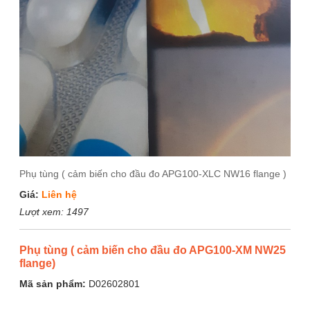
Phụ tùng ( cảm biến cho đầu đo APG100-XLC NW16 flange )
Giá:
Liên hệ
Lượt xem:
1497
Phụ tùng ( cảm biến cho đầu đo APG100-XM NW25
flange)
Mã sản phẩm:
D02602801