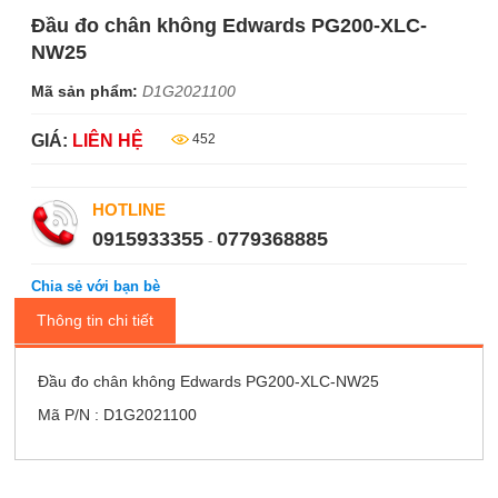
Đầu đo chân không Edwards PG200-XLC-
NW25
Mã sản phẩm:
D1G2021100
GIÁ:
LIÊN HỆ
452
HOTLINE
0915933355
0779368885
-
Chia sẻ với bạn bè
Thông tin chi tiết
Đầu đo chân không Edwards PG200-XLC-NW25
Mã P/N : D1G2021100