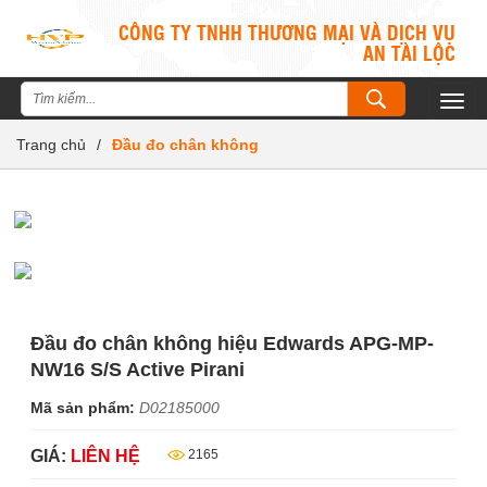
CÔNG TY TNHH THƯƠNG MẠI VÀ DỊCH VỤ
AN TÀI LỘC
Togg
navig
Trang chủ
/
Đầu đo chân không
Đầu đo chân không hiệu Edwards APG-MP-
NW16 S/S Active Pirani
Mã sản phẩm:
D02185000
GIÁ:
LIÊN HỆ
2165