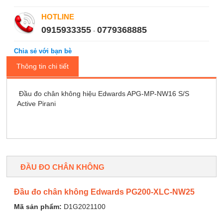
HOTLINE
0915933355
0779368885
-
Chia sẻ với bạn bè
Thông tin chi tiết
Đầu đo chân không hiệu Edwards APG-MP-NW16 S/S
Active Pirani
ĐẦU ĐO CHÂN KHÔNG
Đầu đo chân không Edwards PG200-XLC-NW25
Mã sản phẩm:
D1G2021100