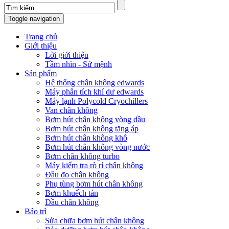
Toggle navigation
Trang chủ
Giới thiệu
Lời giới thiệu
Tầm nhìn - Sứ mệnh
Sản phẩm
Hệ thống chân không edwards
Máy phân tích khí dư edwards
Máy lạnh Polycold Cryochillers
Van chân không
Bơm hút chân không vòng dầu
Bơm hút chân không tăng áp
Bơm hút chân không khô
Bơm hút chân không vòng nước
Bơm chân không turbo
Máy kiểm tra rò rỉ chân không
Đầu đo chân không
Phụ tùng bơm hút chân không
Bơm khuếch tán
Dầu chân không
Bảo trì
Sửa chữa bơm hút chân không