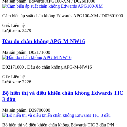
Mã sản phẩm:
Edwards APG100-XM / D02601000
Cảm biến áp suất chân không Edwards APG100-XM / D02601000
Giá:
Liên hệ
Lượt xem:
2479
Đầu đo chân không APG-M-NW16
Mã sản phẩm:
D02171000
D02171000 , Đầu đo chân không APG-M-NW16
Giá:
Liên hệ
Lượt xem:
2226
Bộ hiển thị và điều khiển chân không Edwards TIC
3 đầu
Mã sản phẩm:
D39700000
Bộ hiển thị và điều khiển chân không Edwards TIC 3 đầu P/N :