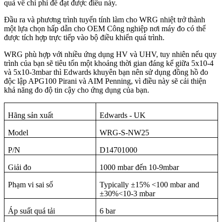
quả về chi phí để đạt được điều này.
Đầu ra và phương trình tuyến tính làm cho WRG nhiệt trở thành
một lựa chọn hấp dẫn cho OEM Công nghiệp nơi máy đo có thể
được tích hợp trực tiếp vào bộ điều khiển quá trình.
WRG phù hợp với nhiều ứng dụng HV và UHV, tuy nhiên nếu quy
trình của bạn sẽ tiêu tốn một khoảng thời gian đáng kể giữa 5x10-4
và 5x10-3mbar thì Edwards khuyên bạn nên sử dụng đồng hồ đo
độc lập APG100 Pirani và AIM Penning, vì điều này sẽ cải thiện
khả năng đo độ tin cậy cho ứng dụng của bạn.
Hãng sản xuất
Edwards - UK
Model
WRG-S-NW25
P/N
D14701000
Giải đo
1000 mbar đến 10-9mbar
Phạm vi sai số
Typically ±15% <100 mbar and
±30%<10-3 mbar
Áp suất quá tải
6 bar